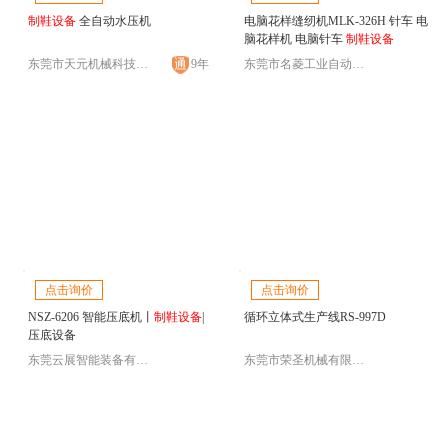
制鞋设备
全自动水压机
电脑花样缝纫机MLK-326H 针车 电
脑花样机 电脑针车
制鞋设备
东莞市天元机械科技有限公司
9年
东莞市名菱工业自动化科技有限公司
点击询价
点击询价
NSZ-6206 智能压底机丨
制鞋设备
|
循环立体式生产线RS-997D
压底设备
东莞云展智能装备有限公司/新盛展
东莞市荣圣机械有限公司