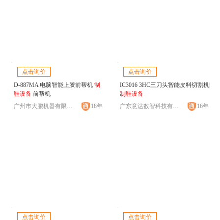
点击询价
点击询价
D-887MA 电脑智能上胶前帮机
制
IC3016 3HC三刀头智能皮料切割机|
鞋设备
前帮机
制鞋设备
广州市大鹏机器有限公司
18年
广东意达数智科技有限公司
16年
点击询价
点击询价