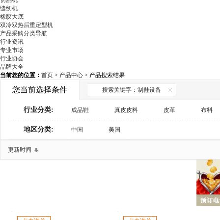
切割机
缝纫机
橡胶大底
双冷双热后重定型机
产品采购分类导航
行业资讯
专业市场
行业协会
品牌大全
当前您的位置：
首页
>
产品中心
> 产品搜索结果
您当前选择条件
搜索关键字：制鞋设备
行业分类:
成品鞋
真皮皮料
皮革
布料
地区分类:
鞋材辅料
中国
美国
鞋用化工
制鞋设备
检测与包装设备
鞋机配件
商务服务
更新时间