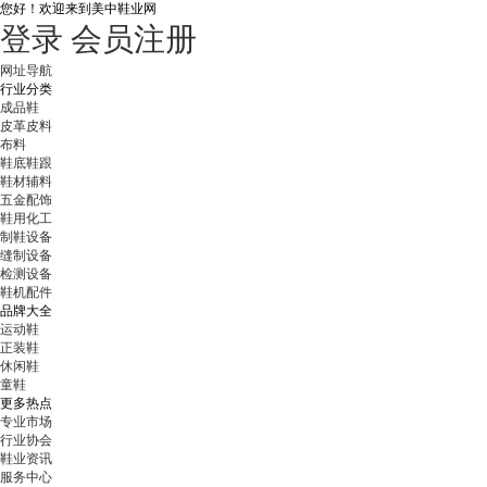
您好！
欢迎来到美中鞋业网
登录
会员注册
网址导航
行业分类
成品鞋
皮革皮料
布料
鞋底鞋跟
鞋材辅料
五金配饰
鞋用化工
制鞋设备
缝制设备
检测设备
鞋机配件
品牌大全
运动鞋
正装鞋
休闲鞋
童鞋
更多热点
专业市场
行业协会
鞋业资讯
服务中心