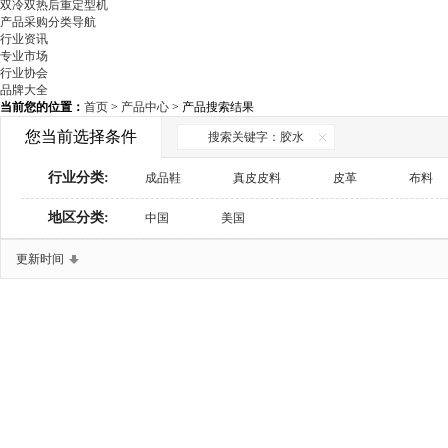
双冷双热后重定型机
产品采购分类导航
行业资讯
专业市场
行业协会
品牌大全
当前您的位置：
首页
>
产品中心
> 产品搜索结果
您当前选择条件
搜索关键字：胶水
行业分类:
成品鞋
真皮皮料
皮革
布料
地区分类:
鞋材辅料
中国
美国
鞋用化工
制鞋设备
检测与包装设备
鞋机配件
商务服务
更新时间