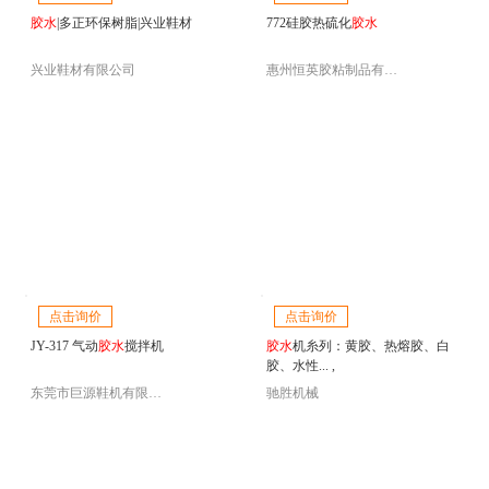
胶水
|多正环保树脂|兴业鞋材
772硅胶热硫化
胶水
兴业鞋材有限公司
惠州恒英胶粘制品有限公司
点击询价
点击询价
JY-317 气动
胶水
搅拌机
胶水
机糸列：黄胶、热熔胶、白
胶、水性... ,
东莞市巨源鞋机有限公司
驰胜机械