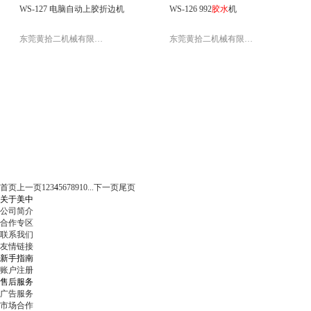
WS-127 电脑自动上胶折边机
WS-126 992
胶水
机
东莞黄拾二机械有限公司
东莞黄拾二机械有限公司
首页
上一页
1
2
3
4
5
6
7
8
9
10
...
下一页
尾页
关于美中
公司简介
合作专区
联系我们
友情链接
新手指南
账户注册
售后服务
广告服务
市场合作