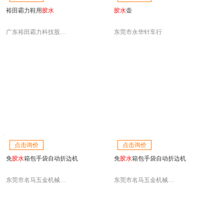
裕田霸力鞋用
胶水
胶水
壶
广东裕田霸力科技股份有限公司
东莞市永华针车行
点击询价
点击询价
免
胶水
箱包手袋自动折边机
免
胶水
箱包手袋自动折边机
东莞市名马五金机械制造有限公司
东莞市名马五金机械制造有限公司