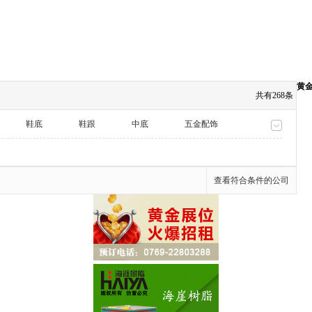
黄
共有268条
鞋底
鞋跟
中底
五金配饰
制革设备
鞋材设备
缝制设备
鞋楦
工业自动化
其他行业
查看符合条件的公司