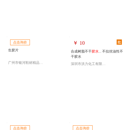
￥
10
点击询价
生胶片
合成树脂不干
胶水
... 不拉丝油性不
干胶水
广州市银河鞋材精品商行
深圳市洪力化工有限公司业务部
点击询价
点击询价