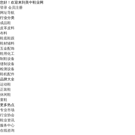
您好！
欢迎来到美中鞋业网
登录
会员注册
网址导航
行业分类
成品鞋
皮革皮料
布料
鞋底鞋跟
鞋材辅料
五金配饰
鞋用化工
制鞋设备
缝制设备
检测设备
鞋机配件
品牌大全
运动鞋
正装鞋
休闲鞋
童鞋
更多热点
专业市场
行业协会
鞋业资讯
服务中心
在线咨询