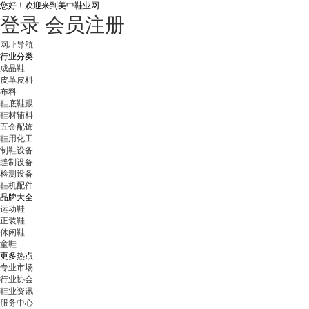
您好！
欢迎来到美中鞋业网
登录
会员注册
网址导航
行业分类
成品鞋
皮革皮料
布料
鞋底鞋跟
鞋材辅料
五金配饰
鞋用化工
制鞋设备
缝制设备
检测设备
鞋机配件
品牌大全
运动鞋
正装鞋
休闲鞋
童鞋
更多热点
专业市场
行业协会
鞋业资讯
服务中心