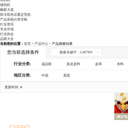
切割机
缝纫机
橡胶大底
双冷双热后重定型机
产品采购分类导航
行业资讯
专业市场
行业协会
品牌大全
当前您的位置：
首页
>
产品中心
> 产品搜索结果
您当前选择条件
搜索关键字：G4078W
行业分类:
成品鞋
真皮皮料
皮革
布料
地区分类:
鞋材辅料
中国
美国
鞋用化工
制鞋设备
检测与包装设备
鞋机配件
商务服务
更新时间