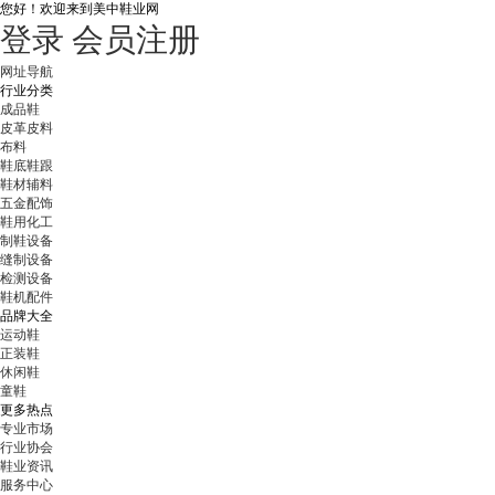
您好！
欢迎来到美中鞋业网
登录
会员注册
网址导航
行业分类
成品鞋
皮革皮料
布料
鞋底鞋跟
鞋材辅料
五金配饰
鞋用化工
制鞋设备
缝制设备
检测设备
鞋机配件
品牌大全
运动鞋
正装鞋
休闲鞋
童鞋
更多热点
专业市场
行业协会
鞋业资讯
服务中心