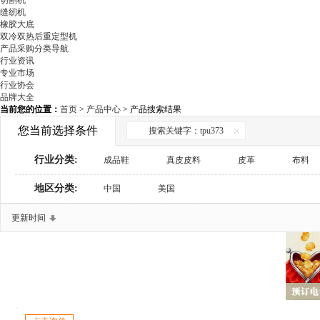
切割机
缝纫机
橡胶大底
双冷双热后重定型机
产品采购分类导航
行业资讯
专业市场
行业协会
品牌大全
当前您的位置：
首页
>
产品中心
> 产品搜索结果
您当前选择条件
搜索关键字：tpu373
行业分类:
成品鞋
真皮皮料
皮革
布料
地区分类:
鞋材辅料
中国
美国
鞋用化工
制鞋设备
检测与包装设备
鞋机配件
商务服务
更新时间