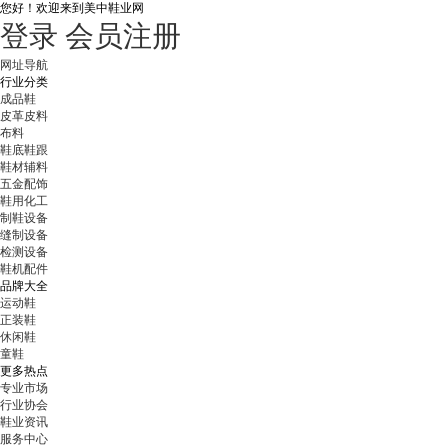
您好！
欢迎来到美中鞋业网
登录
会员注册
网址导航
行业分类
成品鞋
皮革皮料
布料
鞋底鞋跟
鞋材辅料
五金配饰
鞋用化工
制鞋设备
缝制设备
检测设备
鞋机配件
品牌大全
运动鞋
正装鞋
休闲鞋
童鞋
更多热点
专业市场
行业协会
鞋业资讯
服务中心