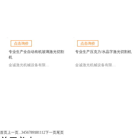
点击询价
点击询价
专业生产全自动有机玻璃激光切割
专业生产压克力/水晶字激光切割机
机
金诚激光机械设备有限公司
金诚激光机械设备有限公司
首页
上一页
...
3
4
5
6
7
8
9
10
11
12
下一页
尾页