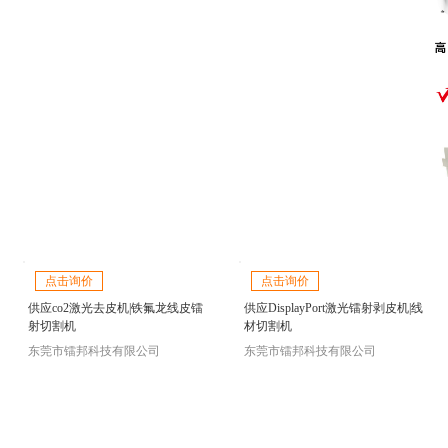
点击询价
点击询价
供应co2激光去皮机|铁氟龙线皮镭
供应DisplayPort激光镭射剥皮机|线
射切割机
材切割机
东莞市镭邦科技有限公司
东莞市镭邦科技有限公司