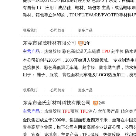
提供一站式UV/3D立体印刷处理方案 总部位于东莞，在福
有自营工厂 应用：成品鞋、鞋材、箱包等 主营：成品鞋印
鞋材、箱包等立体印刷，TPU/PU/EVA/RB/PVC/TPR等材料
联系我们
公司简介
更多产品
东莞市赐茂鞋材有限公司
2年
主营产品：
热熔胶膜
彩色高低温无车缝膜
TPU
刻字膜
防水
本公司初创与2006年，2009开始进入胶膜领域。 专业制造生
热熔胶膜、彩色高低温无车缝、刻字膜、防水透气膜，防水拉
用于： 鞋子、服装、背包面材无车缝及LOGO热压加工，纺
联系我们
公司简介
更多产品
东莞市金氏新材料科技有限公司
2年
主营产品：
热熔胶膜
TPU
薄膜
TPU
涂布
丝印类产品
贴合类
金氏集团成立于2006年。集团面积近四万平米，坐落在中国
青皇高新企业园，旗下公司有两家高新企业认证公司，公司
莞、宜春、束埔寨，主要产品：TPU薄膜、热熔胶膜、丝印