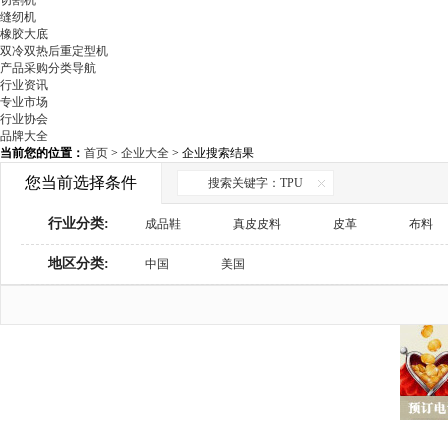
切割机
缝纫机
橡胶大底
双冷双热后重定型机
产品采购分类导航
行业资讯
专业市场
行业协会
品牌大全
当前您的位置：
首页
>
企业大全
> 企业搜索结果
您当前选择条件
搜索关键字：TPU
行业分类:
成品鞋
真皮皮料
皮革
布料
地区分类:
鞋材辅料
中国
美国
鞋用化工
制鞋设备
检测与包装设备
鞋机配件
商务服务