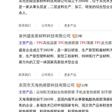
东莞意能达新材料科技有限公司成立于2004年，位于东莞水
是一家从事头层皮，二层皮料生产、加工、研发的综合型企业
余人。
联系我们
公司简介
更多产品
泉州盛发新材料科技有限公司
2年
主营产品：
TPU
高低温膜
TPU
热熔胶膜
TPU
薄膜
TPU
反光膜
TPU
2D\3D膜
TPU
网膜
盛发企业成立于2002年，是一家以研发、生产新型鞋服材料
发、生产新型塑料材料、新型工程材料、特种医疗产业材料
展方向的工贸一体国家高新技术型企业
联系我们
公司简介
更多产品
东莞市天海热熔胶科技有限公司
12年
主营产品：
运动鞋无缝贴合热熔胶膜
手机皮套热熔胶
刻字膜
装、商标压烫热熔胶膜
平板套热熔胶
鞋用热熔胶
鞋垫热熔
天海薄膜初创于2003年，是国内最早从事聚氨酯热熔胶薄膜
胶膜
电子书套热熔胶
定型热熔胶膜
环保热熔胶膜
TPU
热熔
售的企业，多项技术已经申报国家专利。现主营产品有鞋垫
射热熔胶膜、鞋跟热熔胶贴膜、鞋用热熔胶等。