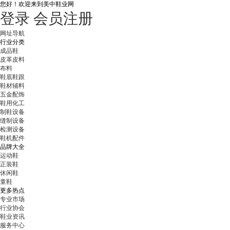
您好！
欢迎来到美中鞋业网
登录
会员注册
网址导航
行业分类
成品鞋
皮革皮料
布料
鞋底鞋跟
鞋材辅料
五金配饰
鞋用化工
制鞋设备
缝制设备
检测设备
鞋机配件
品牌大全
运动鞋
正装鞋
休闲鞋
童鞋
更多热点
专业市场
行业协会
鞋业资讯
服务中心