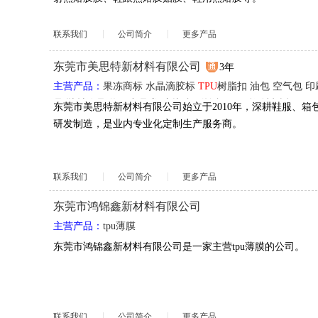
联系我们
公司简介
更多产品
东莞市美思特新材料有限公司
3年
主营产品：
果冻商标
水晶滴胶标
TPU
树脂扣
油包
空气包
印
品
鞋材饰品
热压产品
塑胶片
印刷转印
TPU
彩粉树脂扣
东莞市美思特新材料有限公司始立于2010年，深耕鞋服、箱
研发制造，是业内专业化定制生产服务商。
联系我们
公司简介
更多产品
东莞市鸿锦鑫新材料有限公司
主营产品：
tpu薄膜
东莞市鸿锦鑫新材料有限公司是一家主营tpu薄膜的公司。
联系我们
公司简介
更多产品