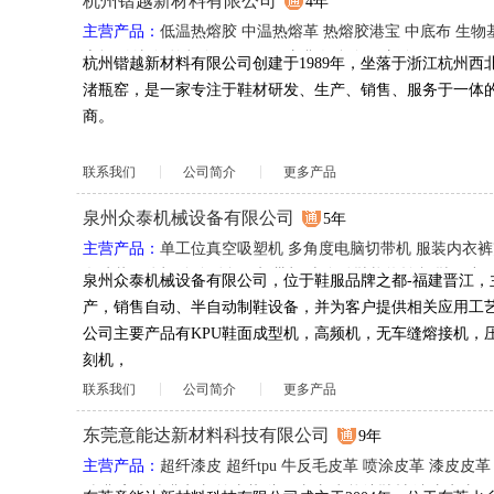
杭州锴越新材料有限公司
4年
主营产品：
低温热熔胶
中温热熔革
热熔胶港宝
中底布
生物
底板
缝边布
拉帮布
EVA\
TPU
胶膜
复合布
丽新布
杭州锴越新材料有限公司创建于1989年，坐落于浙江杭州西
渚瓶窑，是一家专注于鞋材研发、生产、销售、服务于一体
商。
联系我们
公司简介
更多产品
泉州众泰机械设备有限公司
5年
主营产品：
单工位真空吸塑机
多角度电脑切带机
服装内衣裤
盘冲裁一体机
全自动折压切带机
半自动鞋垫热转印
鞋服小
泉州众泰机械设备有限公司，位于鞋服品牌之都-福建晋江，
设备
自动印刷设备
真空热冷压自动化设备
转印全自动鞋垫
产，销售自动、半自动制鞋设备，并为客户提供相关应用工
标机
四色转盘印刷机
公司主要产品有KPU鞋面成型机，高频机，无车缝熔接机，
刻机，
联系我们
公司简介
更多产品
东莞意能达新材料科技有限公司
9年
主营产品：
超纤漆皮
超纤tpu
牛反毛皮革
喷涂皮革
漆皮皮革
贴膜
高光贴膜牛皮
羊皮革
头层真皮
意能达鞋材
漆皮牛皮