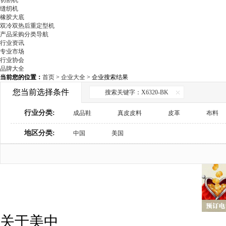
切割机
缝纫机
橡胶大底
双冷双热后重定型机
产品采购分类导航
行业资讯
专业市场
行业协会
品牌大全
当前您的位置：
首页
>
企业大全
> 企业搜索结果
您当前选择条件
搜索关键字：X6320-BK
行业分类:
成品鞋
真皮皮料
皮革
布料
地区分类:
鞋材辅料
中国
美国
鞋用化工
制鞋设备
检测与包装设备
鞋机配件
商务服务
关于美中