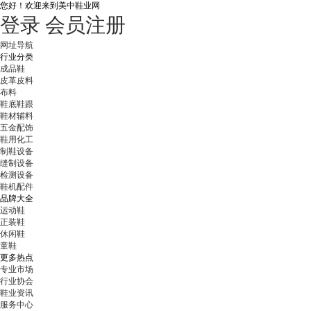
您好！
欢迎来到美中鞋业网
登录
会员注册
网址导航
行业分类
成品鞋
皮革皮料
布料
鞋底鞋跟
鞋材辅料
五金配饰
鞋用化工
制鞋设备
缝制设备
检测设备
鞋机配件
品牌大全
运动鞋
正装鞋
休闲鞋
童鞋
更多热点
专业市场
行业协会
鞋业资讯
服务中心